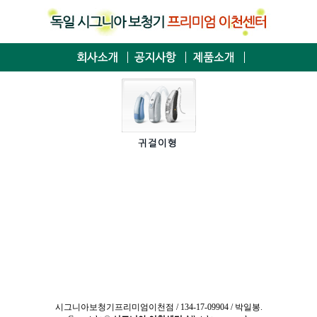
시그니아
보청기프리미엄이천점 / 134-17-09904 / 박일봉.